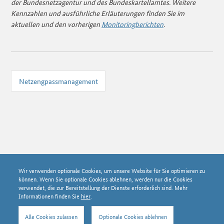
der Bundesnetzagentur und des Bundeskartellamtes. Weitere
Kennzahlen und ausführliche Erläuterungen finden Sie im
aktuellen und den vorherigen
Monitoringberichten
.
Netzengpassmanagement
Wir verwenden optionale Cookies, um unsere Website für Sie optimieren zu
© Bundesnetzagentur 2026
können. Wenn Sie optionale Cookies ablehnen, werden nur die Cookies
Tickerhistorie
verwendet, die zur Bereitstellung der Dienste erforderlich sind. Mehr
Datenschutzerklärung
Informationen finden Sie
hier
.
Impressum
Über SMARD
Alle Cookies zulassen
Optionale Cookies ablehnen