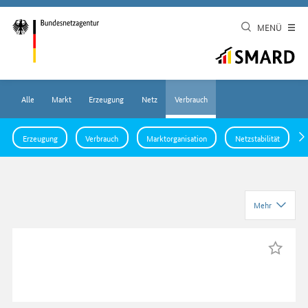
MENÜ
Alle
Markt
Erzeugung
Netz
Verbrauch
Erzeugung
Verbrauch
Marktorganisation
Netzstabilität
Mehr