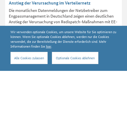
Anstieg der Verursachung im Verteilernetz
Die monatlichen Datenmeldungen der Netzbetreiber zum
Engpassmanagement in Deutschland zeigen einen deutlichen
Anstieg der Verursachung von Redispatch-Maßnahmen mit EE-
Anlagen in den Verteilernetzen.
Wir verwenden optionale Cookies, um unsere Website für Sie optimieren zu
können. Wenn Sie optionale Cookies ablehnen, werden nur die Cookies
verwendet, die zur Bereitstellung der Dienste erforderlich sind. Mehr
Informationen finden Sie
hier
.
Alle Cookies zulassen
Optionale Cookies ablehnen
Nach oben
© Bundesnetzagentur 2026
Tickerhistorie
Datenschutzerklärung
Impressum