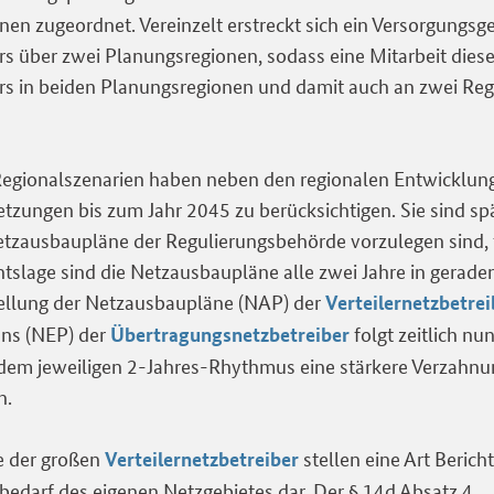
nen zugeordnet. Vereinzelt erstreckt sich ein Versorgungsge
ers über zwei Planungsregionen, sodass eine Mitarbeit dies
ers in beiden Planungsregionen und damit auch an zwei Re
 Regionalszenarien haben neben den regionalen Entwicklun
setzungen bis zum Jahr 2045 zu berücksichtigen. Sie sind s
tzausbaupläne der Regulierungsbehörde vorzulegen sind, f
htslage sind die Netzausbaupläne alle zwei Jahre in gerad
stellung der Netzausbaupläne (NAP) der
Verteilernetzbetrei
ns (NEP) der
folgt zeitlich n
Übertragungsnetzbetreiber
 dem jeweiligen 2-Jahres-Rhythmus eine stärkere Verzahn
n.
e der großen
stellen eine Art Berich
Verteilernetzbetreiber
edarf des eigenen Netzgebietes dar. Der § 14d Absatz 4