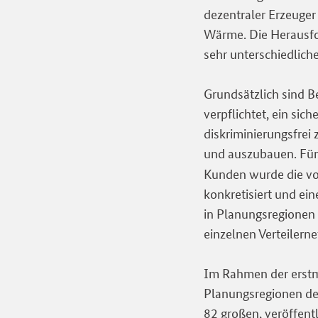
dezentraler Erzeuger
Wärme. Die Herausfor
sehr unterschiedlich
Grundsätzlich sind B
verpflichtet, ein sic
diskriminierungsfrei
und auszubauen. Fü
Kunden wurde die vo
konkretisiert und ei
in Planungsregionen 
einzelnen Verteilerne
Im Rahmen der erstm
Planungsregionen des
82 großen, veröffent