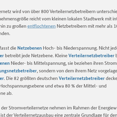
ernetz wird von über 800 Verteilernetzbetreibern unterschi
nehmensgröße reicht vom kleinen lokalen Stadtwerk mit int
 hin zu großen
entflochtenen
Netzbetreibern mit mehr als 
nden.
fasst die
Hoch- bis Niederspannung. Nicht jed
Netzebenen
betreibt jede Netzebene. Kleine
b
er
Verteilernetzbetreiber
Nieder- bis Mittelspannung, sie beziehen ihren Strom
enen
, sondern von dem ihrem Netz vorgelag
ungsnetzbetreiber
. Die 82 größten deutschen
decke
er
Verteilernetzbetreiber
r Hochspannungsebene und etwa 80 % der Mittel- und
ne ab.
der Stromverteilernetze nehmen im Rahmen der Energiew
ist der Verteilernetzausbau eine zentrale Grundlage für de