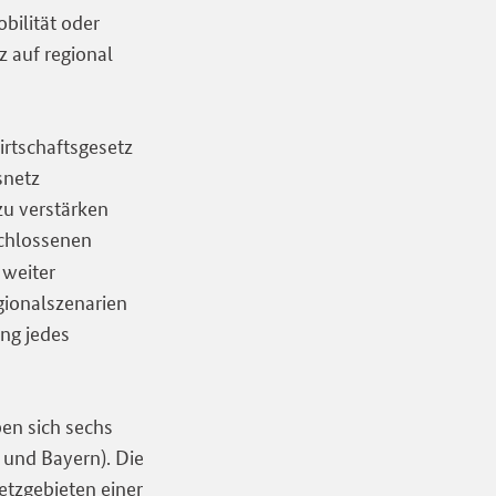
bilität oder
z auf regional
irtschaftsgesetz
snetz
zu verstärken
chlossenen
 weiter
gionalszenarien
ng jedes
en sich sechs
 und Bayern). Die
etzgebieten einer