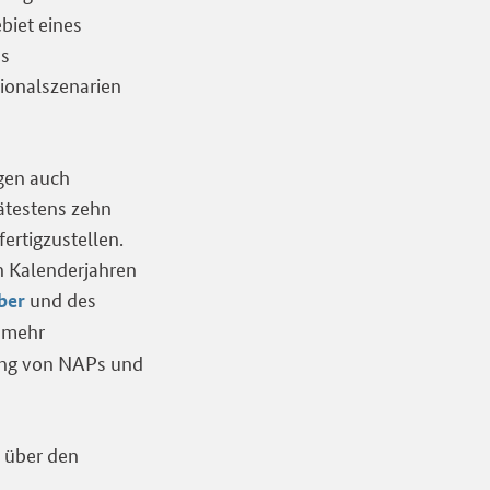
biet eines
es
gionalszenarien
gen auch
pätestens zehn
ertigzustellen.
en Kalenderjahren
und des
ber
unmehr
ung von NAPs und
t über den