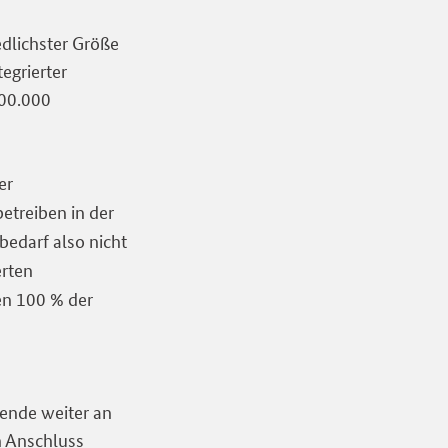
edlichster Größe
egrierter
100.000
er
etreiben in der
bedarf also nicht
erten
n 100 % der
ende weiter an
n Anschluss