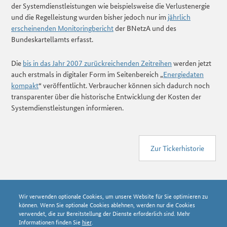
der Systemdienstleistungen wie beispielsweise die Verlustenergie
und die Regelleistung wurden bisher jedoch nur im
jährlich
erscheinenden Monitoringbericht
der BNetzA und des
Bundeskartellamts erfasst.
Die
bis in das Jahr 2007 zurückreichenden Zeitreihen
werden jetzt
auch erstmals in digitaler Form im Seitenbereich „
Energiedaten
kompakt
“ veröffentlicht. Verbraucher können sich dadurch noch
transparenter über die historische Entwicklung der Kosten der
Systemdienstleistungen informieren.
Zur Tickerhistorie
Wir verwenden optionale Cookies, um unsere Website für Sie optimieren zu
© Bundesnetzagentur 2026
können. Wenn Sie optionale Cookies ablehnen, werden nur die Cookies
Tickerhistorie
verwendet, die zur Bereitstellung der Dienste erforderlich sind. Mehr
Datenschutzerklärung
Informationen finden Sie
hier
.